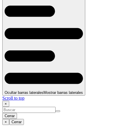
Ocultar barras laterales
Mostrar barras laterales
Scroll to top
×
Cerrar
×
Cerrar