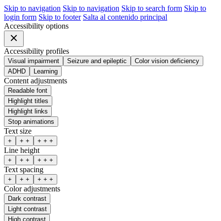
Skip to navigation
Skip to navigation
Skip to search form
Skip to
login form
Skip to footer
Salta al contenido principal
Accessibility options
Accessibility profiles
Visual impairment
Seizure and epileptic
Color vision deficiency
ADHD
Learning
Content adjustments
Readable font
Highlight titles
Highlight links
Stop animations
Text size
+
+ +
+ + +
Line height
+
+ +
+ + +
Text spacing
+
+ +
+ + +
Color adjustments
Dark contrast
Light contrast
High contrast