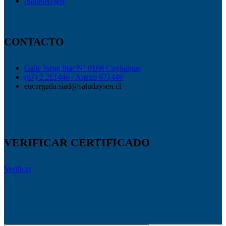
/SaludAysen
CONTACTO
Calle Jorge Ibar N° 0168 Coyhaique
(67) 2 261446 / Anexo 671446
encargada.siad@saludaysen.cl
VERIFICAR CERTIFICADO
Verificar