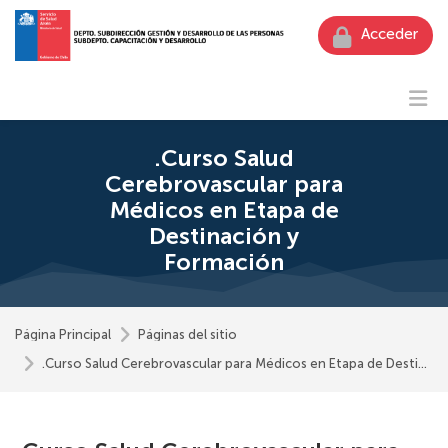
Skip to navigation
Skip to login form
Skip to footer
Salta al contenido principal
.Curso Salud
Cerebrovascular para
Médicos en Etapa de
Destinación y
Formación
Página Principal
Páginas del sitio
.Curso Salud Cerebrovascular para Médicos en Etapa de Destinación y Formación